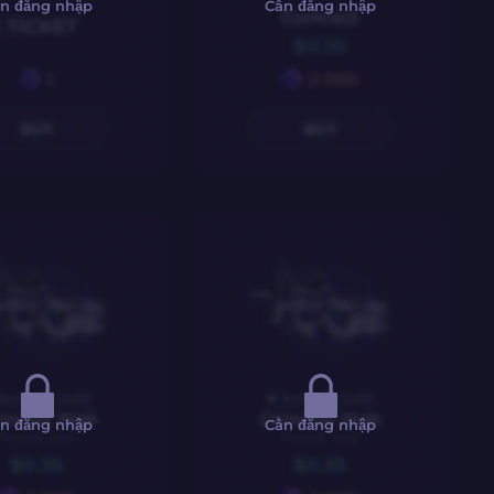
n đăng nhập
Cần đăng nhập
n đăng nhập
Cần đăng nhập