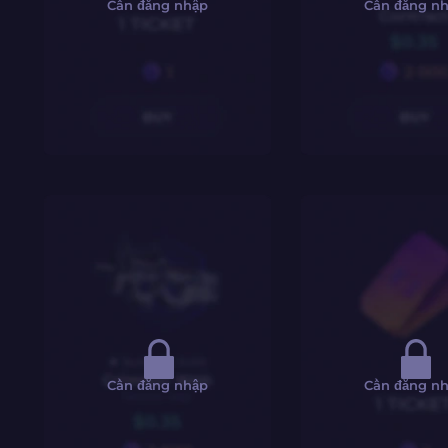
Cần đăng nhập
Cần đăng n
Cần đăng nhập
Cần đăng n