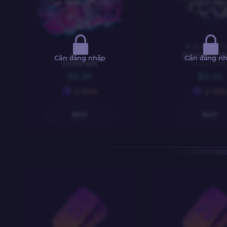
Cần đăng nhập
Cần đăng n