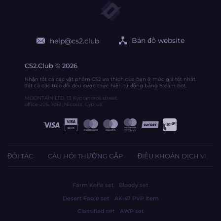
Bản đồ website
help@cs2.club
CS2.Club © 2026
Nhận tất cả các vật phẩm CS2 ưa thích của bạn ở mức giá tốt nhất.
Tất cả các trao đổi đều được thực hiện tự động bằng Steam bot.
MOONTAIN LTD, 13 Kypranoros street,
office 205, 1061, Nicosia, Cyprus
ĐỐI TÁC
CÂU HỎI THƯỜNG GẶP
ĐIỀU KHOẢN DỊCH VỤ
Farm Knife set
Bloody set
Desert Eagle set
AK-47 PVP item
Classified set
AWP set