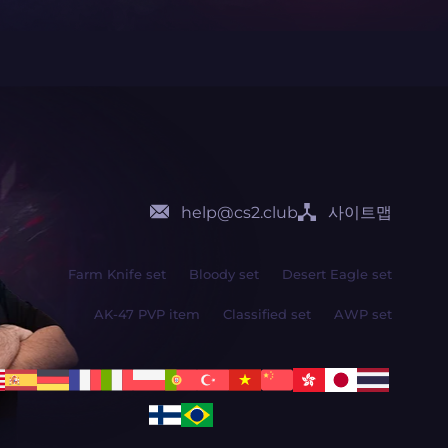
help@cs2.club
사이트맵
Farm Knife set
Bloody set
Desert Eagle set
AK-47 PVP item
Classified set
AWP set