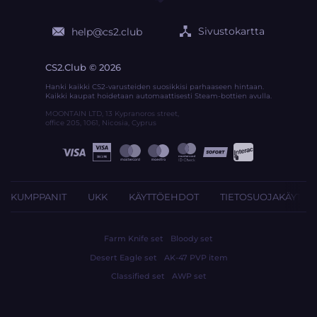
Sivustokartta
help@cs2.club
CS2.Club © 2026
Hanki kaikki CS2-varusteiden suosikkisi parhaaseen hintaan.
Kaikki kaupat hoidetaan automaattisesti Steam-bottien avulla.
MOONTAIN LTD, 13 Kypranoros street,
office 205, 1061, Nicosia, Cyprus
KUMPPANIT
UKK
KÄYTTÖEHDOT
TIETOSUOJAKÄYTÄN
Farm Knife set
Bloody set
Desert Eagle set
AK-47 PVP item
Classified set
AWP set