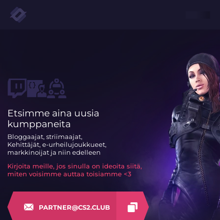
Etsimme aina uusia
kumppaneita
Bloggaajat, striimaajat,
Kehittäjät, e-urheilujoukkueet,
markkinoijat ja niin edelleen
Kirjoita meille, jos sinulla on ideoita siitä,
miten voisimme auttaa toisiamme <3
PARTNER@CS2.CLUB