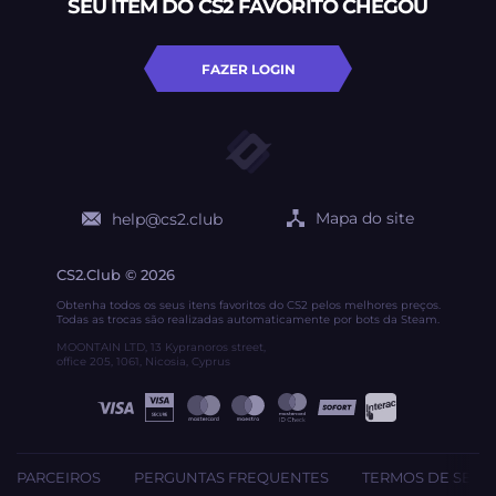
SEU ITEM DO CS2 FAVORITO CHEGOU
FAZER LOGIN
Mapa do site
help@cs2.club
CS2.Club © 2026
Obtenha todos os seus itens favoritos do CS2 pelos melhores preços.
Todas as trocas são realizadas automaticamente por bots da Steam.
MOONTAIN LTD, 13 Kypranoros street,
office 205, 1061, Nicosia, Cyprus
PARCEIROS
PERGUNTAS FREQUENTES
TERMOS DE SERV